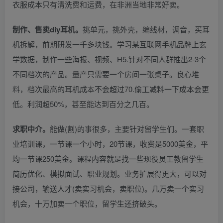
衣服成本只有清洗费和运费，在非洲当地非常好卖。
制作、售卖diy耳机。
挑单元，挑外壳，编线材，调音，买耳
机拆解，前期研发一千多块钱。学习某互联网手机品牌上玄
学数据，制作一些海报、视频、H5.针对不同人群推出2-3个
不同档次的产品。量产只需要一个房间一张桌子。良心堆
料，档次最高的耳机成本不会超过70.偷工减料一下成本会更
低。利润超50%，甚至能达到百分之几百。
求职中介。
能做(割)的事很多，主要针对留学生们。一套职
业培训课，一节课一个小时，20节课，收费是5000美金，平
均一节课250美金。课程内容就是找一些现役员工教留学生
简历优化、模拟面试、职业规划。业务扩展得更大，可以对
接公司，输送人才(卖实习机会，卖职位)。几万卖一个实习
机会，十万加卖一个职位，留学生还挤破头。