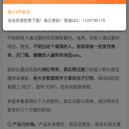
越容易出错；最好是朝阳产业，能够有足够大的空间留给我
加入VIP会员
们发展……
全站资源免费下载！每日更新！客服QQ：1125790176
实际操作，暴利项目可能以上三点，一个都不沾边，但这并
不妨碍有人通过暴利项目赚取暴利。当然，也有人通过暴利
项目，致穷。
不明白这个道理的人，很容易被一些宣传简
单、无门槛、躺赚的人骗到非洲造cpu。
就好比最近风靡的
网红带货，真实情况是
只有极少数头部主
播保本赚新，
绝大多数都是甲方拿肉包子打狗
。搞培训的赶
紧跟上“风口”，鼓吹“红利”，趁机收割智商税。
表面来看是网红个人的胜利，其实没那么简单。成功带货主
要有好几个方面的影响：
① 产品与价格。
产品本身要好，而且还便宜。很多头部主播