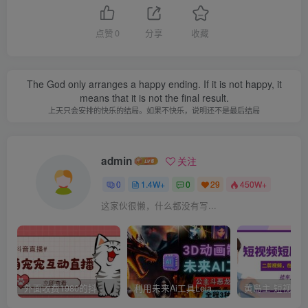
点赞
0
分享
收藏
The God only arranges a happy ending. If it is not happy, it
means that it is not the final result.
上天只会安排的快乐的结局。如果不快乐，说明还不是最后结局
admin
关注
0
1.4W+
0
29
450W+
这家伙很懒，什么都没有写...
外面收费1980的抖音萌宠宠直播项目，可虚拟人直播，抖音报白，实时互动直播【软件+详细教程】
利用未来Ai工具LeiaPix，静态图转换3D动画，Lexica和Chat GPT制作精彩视频