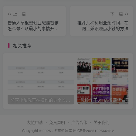
上一篇
下一篇
普通人草根想创业想赚钱该
推荐几种利用业余时间，在
怎么做？从最小的事情开始
网上兼职赚点小钱的方法
做！
相关推荐
分享小淘我正在操作的五个长期正规项目
我操作了6年的微课代做项
友链申请
免责声明
广告合作
关于我们
Copyright © 2025 ·
冬花资源库
沪ICP备2025122566号-2