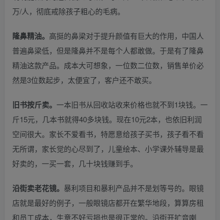
万/人，彻底戒除孩子粗心的毛病。
隆鼻精油。
高挺的鼻梁对于提升颜值有巨大的作用，中国人
普遍鼻梁低，但是隆鼻并不是每个人都敢做。于是有了隆鼻
精油这款产品。成本大可想象，一位数二位数，销售单价必
然是3位数起步，太便宜了，客户还不敢买。
旧书按斤卖。
一本旧书从回收站收来价格也就不到1块钱。一
斤15元，几本书就得40多块钱。现在10元2本，也依旧利润
空间很大。家长不爱看书，特愿意给孩子买书，孩子看不看
无所谓，家长觉的心尽到了，儿童绘本、小学课外辅导是最
好卖的，一买一套，几十块钱赚到手。
沿街卖老花镜。
暴利项目和暴利产品并不是划等号的。眼镜
店就是最好的例子，一般眼镜店都开在繁华地段，算算房租
和员工成本，生意不好亏损也是很正常的。沿街开扩音喇