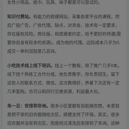
女性小饰品、纸巾、玩具、袜子都是可以尝试的。
知识付费站。
有能力的搭建网站，采集各家平台的课程，然
后广投广告，广收代理。缺点，对资金、技术有一定要求，
存在版权风险。简化版，和搭建者约定，给予更好的待遇(需
要你自身有较多的资源)，成为他的代理。边际成本几乎为0.
成交一单利润就是几百块。
小吃技术线上线下培训。
线上一个教程，除了推广几乎0本。
线下找个熟练工合作分成，他负责教学，你负责招生。留下
这些人的联系方式、微信。这次教得好，养着下次还有一定
几率复购。也可以和同行交换资源，利益最大化。
朱一旦：安排到非洲。
很多小区里都有自助捐衣筒，本意就
是把不穿的旧衣服捐给灾区，顺便支持了环保。其实，很多
旧衣服并没有到灾区，而是经过清洗后安排到了非洲。这种