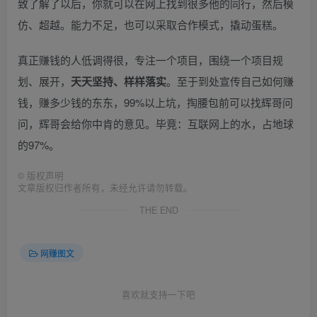
致了解了以后，你就可以在网上找到很多他的同行，然后模
仿、超越。能力不足，也可以采取合作模式，撬动蛋糕。
真正赚钱的人低调得很，专注一个项目，围绕一个项目规
划、展开，
天天坚持、样样落实
。至于到处宣传自己如何赚
钱，赚多少钱的东东，99%以上坑，掏腰包前可以找辉哥问
问，辉哥会给你中肯的意见。毕竟：互联网上的水，占地球
的97%。
©
版权声明
文章版权归作者所有，未经允许请勿转载。
THE END
网赚图文
喜欢就支持一下吧