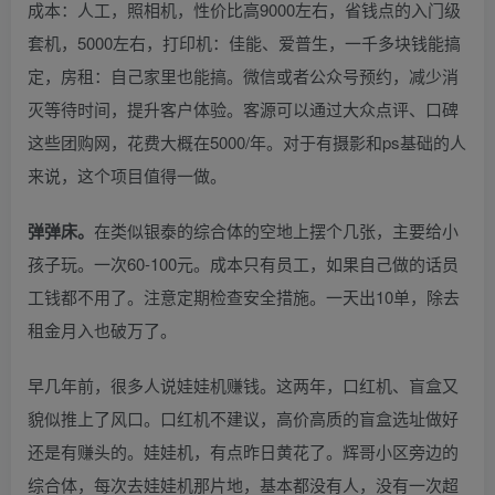
成本：人工，照相机，性价比高9000左右，省钱点的入门级
套机，5000左右，打印机：佳能、爱普生，一千多块钱能搞
定，房租：自己家里也能搞。微信或者公众号预约，减少消
灭等待时间，提升客户体验。客源可以通过大众点评、口碑
这些团购网，花费大概在5000/年。对于有摄影和ps基础的人
来说，这个项目值得一做。
弹弹床。
在类似银泰的综合体的空地上摆个几张，主要给小
孩子玩。一次60-100元。成本只有员工，如果自己做的话员
工钱都不用了。注意定期检查安全措施。一天出10单，除去
租金月入也破万了。
早几年前，很多人说娃娃机赚钱。这两年，口红机、盲盒又
貌似推上了风口。口红机不建议，高价高质的盲盒选址做好
还是有赚头的。娃娃机，有点昨日黄花了。辉哥小区旁边的
综合体，每次去娃娃机那片地，基本都没有人，没有一次超