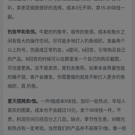
叭，卖老花镜是很好的选择。成本3元不到，卖15-20块钱一
副。
钓鱼竿和鱼饵。
牛碧的钓鱼竿，祖传的鱼饵，成本和售价之
间有极大的操作空间。尽可能多地打入钓鱼组织，准备两个
以上的号，伪装成正常钓友，a提问，b回答，引导购买自己
的产品。B回答的时候可以在群里发一个自己的购买截图，
可信度更高。这不是卖货，是钓友推荐。如果本身质量性能
的确不错，客户会爆发。你需要做的就是不断打入更多钓鱼
组织，真.钓鱼。
夏天摆摊卖t恤。
一件t恤成本5块钱，加印一些热点、年轻人
喜欢的图案，成本也不会超过10元，卖个30块钱一件，不
贵，利润空间已经百分之几百。缺点，季节性生意，对眼光
和热点有一定考验。当然我们的产品并不局限于t恤，像一些